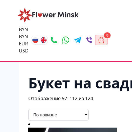
BYN
0
BYN
EUR
USD
Букет на свад
Отображение 97–112 из 124