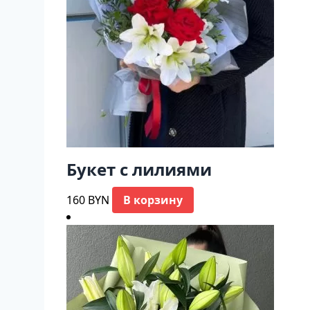
Букет с лилиями
160
BYN
В корзину