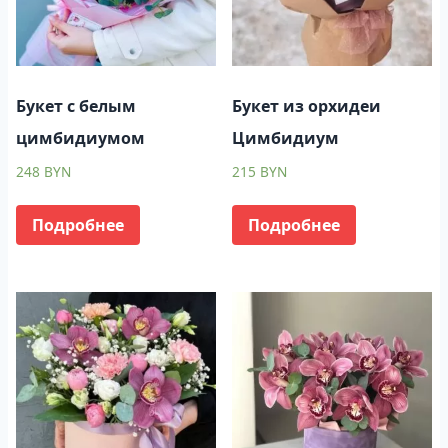
Букет с белым
Букет из орхидеи
цимбидиумом
Цимбидиум
248
BYN
215
BYN
Подробнее
Подробнее