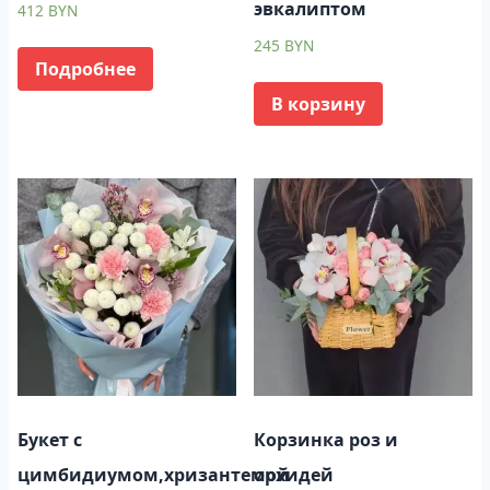
эвкалиптом
412
BYN
245
BYN
Подробнее
В корзину
Букет с
Корзинка роз и
цимбидиумом,хризантемой
орхидей