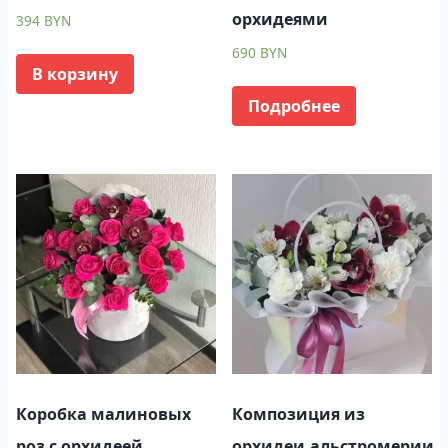
орхидеями
394
BYN
690
BYN
В корзину
Подробнее
Коробка малиновых
Композиция из
роз с орхидеей
орхидеи,альстромерии