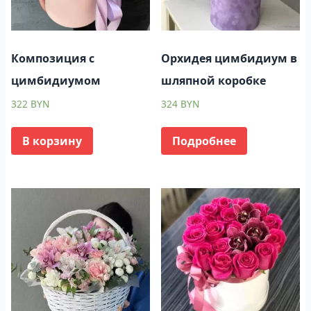
Композиция с
Орхидея цимбидиум в
цимбидиумом
шляпной коробке
322
BYN
324
BYN
В корзину
Подробнее