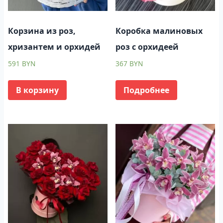
Корзина из роз,
Коробка малиновых
хризантем и орхидей
роз с орхидеей
591
BYN
367
BYN
В корзину
Подробнее